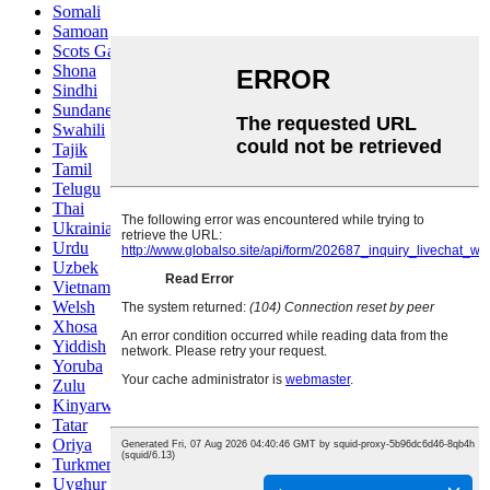
Somali
Samoan
Scots Gaelic
Shona
Sindhi
Sundanese
Swahili
Tajik
Tamil
Telugu
Thai
Ukrainian
Urdu
Uzbek
Vietnamese
Welsh
Xhosa
Yiddish
Yoruba
Zulu
Kinyarwanda
Tatar
Oriya
Turkmen
Uyghur